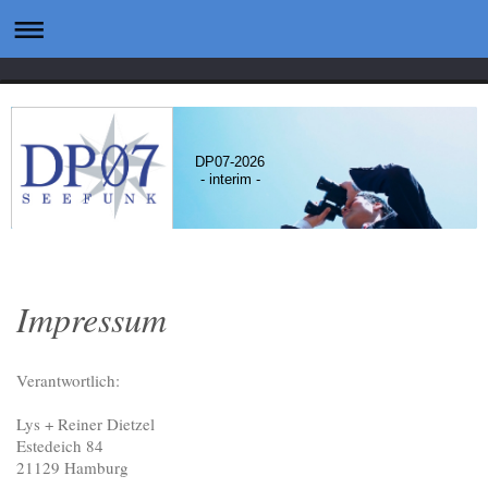
DP07-2026
- interim -
Impressum
Verantwortlich:
Lys + Reiner
Dietzel
Estedeich
84
21129
Hamburg